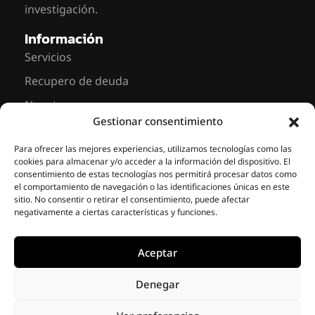
investigación.
Información
Servicios
Recupero de deuda
Nosotros
Gestionar consentimiento
Noticias
Contáctenos
Para ofrecer las mejores experiencias, utilizamos tecnologías como las
cookies para almacenar y/o acceder a la información del dispositivo. El
Sarmiento 643, Piso 8 Oficina 837
consentimiento de estas tecnologías nos permitirá procesar datos como
C1041 AAM – Buenos Aires, Argentina
el comportamiento de navegación o las identificaciones únicas en este
sitio. No consentir o retirar el consentimiento, puede afectar
+ 54 11 2766-8167
negativamente a ciertas características y funciones.
info@riskmasolutions.com
Aceptar
© 2014-2026 • Riskma
Solutions •
Privacy Policy
•
Denegar
Somos miembros de
Cookie Policy