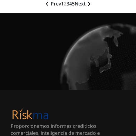
Prev
1
2
3
4
5
Next
Proporcionamos informes crediticios
comerciales, inteligencia de mercado e